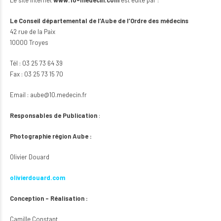
Le site internet
www.10-medecin.com
est édité par :
Le Conseil départemental de l’Aube de l’Ordre des médecins
42 rue de la Paix
10000 Troyes
Tél : 03 25 73 64 39
Fax : 03 25 73 15 70
Email :
aube@10.medecin.fr
Responsables de Publication
:
Photographie région Aube :
Olivier Douard
olivierdouard.com
Conception – Réalisation :
Camille Constant