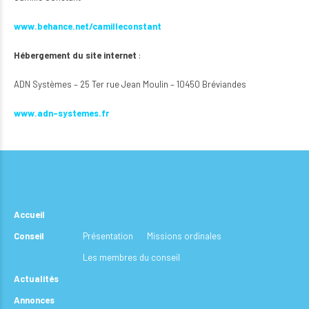
www.behance.net/camilleconstant
Hébergement du site internet
:
ADN Systèmes – 25 Ter rue Jean Moulin – 10450 Bréviandes
www.adn-systemes.fr
Accueil
Conseil
Présentation
Missions ordinales
Les membres du conseil
Actualités
Annonces